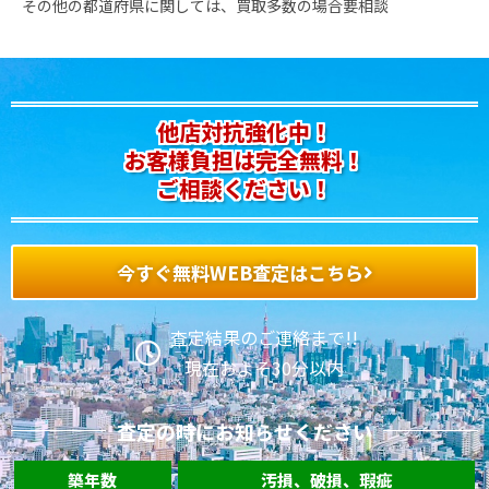
その他の都道府県に関しては、買取多数の場合要相談
他店対抗強化中！
お客様負担は完全無料！
ご相談ください！
今すぐ無料WEB査定はこちら
査定結果のご連絡まで!!
現在およそ30分以内
査定の時にお知らせください
築年数
汚損、破損、瑕疵