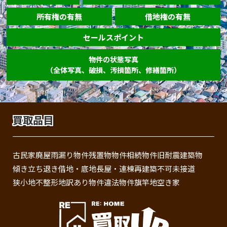
所有権の有無
借地権の有無
セールスポイント
物件の状態写真
（全体写真、破損、汚損箇所、修繕箇所）
買取品目
古民家
廃屋
雨漏り物件
残置物物件
相続物件
旧耐震建築物
傾き
立ち退き
借地・底地
長屋・連棟
再建築不可
未接道
狭小地
不整形地
訳あり物件
違法物件
旗竿地
空き家