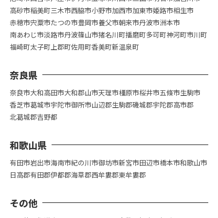
高砂市
稲美町
三木市
西脇市
小野市
加西市
加東市
姫路市
相生市
赤穂市
宍粟市
たつの市
豊岡市
養父市
朝来市
丹波市
洲本市
南あわじ市
淡路市
丹波篠山市
猪名川町
播磨町
多可町
神河町
市川町
福崎町
太子町
上郡町
佐用町
香美町
新温泉町
奈良県
奈良市
大和高田市
大和郡山市
天理市
橿原市
桜井市
五條市
生駒市
香芝市
葛城市
宇陀市
御所市
山辺郡
生駒郡
磯城郡
宇陀郡
高市郡
北葛城郡
吉野都
和歌山県
有田市
岩出市
海南市
紀の川市
御坊市
新宮市
田辺市
橋本市
和歌山市
日高郡
有田郡
伊都郡
海草郡
西牟婁郡
東牟婁郡
その他