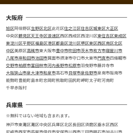
大阪府
旭区
阿倍野区
生野区
北区
此花区
住之江区
住吉区
城東区
大正区
中央区
鶴見区
天王寺区
浪速区
西区
西成区
西淀川区
東住吉区
東成区
東淀川区
平野区
福島区
港区
都島区
淀川区
堺区
東区
西区
南区
北区
中区
美原区
高槻市
東大阪市
豊中市
吹田市
茨木市
枚方市
寝屋川市
八尾市
岸和田市
池田市
箕面市
摂津市
守口市
大東市
門真市
四條畷市
交野市
柏原市
富田林市
河内長野市
松原市
羽曳野市
藤井寺市
大阪狭山市
泉大津市
和泉市
高石市
貝塚市
泉佐野市
泉南市
阪南市
能勢町
豊能町
島本町
忠岡町
熊取町
田尻町
岬町
太子町
河南町
千早赤阪村
兵庫県
※無料ではない地域も含まれます。
神戸市
東灘区
灘区
中央区
兵庫区
北区
長田区
須磨区
垂水区
西区
尼崎市
西宮市
芦屋市
伊丹市
宝塚市
川西市
三田市
明石市
加古川市