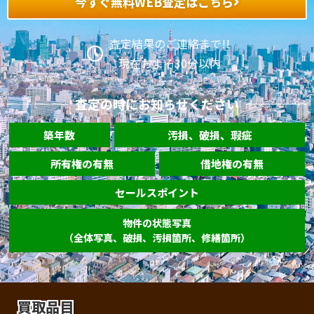
今すぐ無料WEB査定はこちら
査定結果のご連絡まで!!
現在およそ30分以内
査定の時にお知らせください
築年数
汚損、破損、瑕疵
所有権の有無
借地権の有無
セールスポイント
物件の状態写真
（全体写真、破損、汚損箇所、修繕箇所）
買取品目