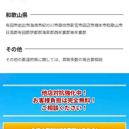
和歌山県
有田市
岩出市
海南市
紀の川市
御坊市
新宮市
田辺市
橋本市
和歌山市
日高郡
有田郡
伊都郡
海草郡
西牟婁郡
東牟婁郡
その他
その他の都道府県に関しては、買取多数の場合要相談
他店対抗強化中！
お客様負担は完全無料！
ご相談ください！