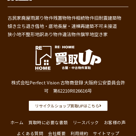
古民家
廃屋
雨漏り物件
残置物物件
相続物件
旧耐震建築物
傾き
立ち退き
借地・底地
長屋・連棟
再建築不可
未接道
狭小地
不整形地
訳あり物件
違法物件
旗竿地
空き家
株式会社Perfect Vision 古物商登録 大阪府公安委員会許
可 第62210R026616号
リサイクルショップ買取UPはこちら
ホーム
買取時に必要な書類
リースバック
お客様の声
よくある質問
会社概要
利用規約
サイトマップ