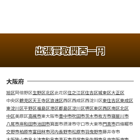
出張買取関西一円
大阪府
旭区
阿倍野区
生野区
北区
此花区
住之江区
住吉区
城東区
大正区
中央区
鶴見区
天王寺区
浪速区
西区
西成区
西淀川区
東住吉区
東成区
東淀川区
平野区
福島区
港区
都島区
淀川区
堺区
東区
西区
南区
北区
中区
美原区
高槻市
東大阪市
豊中市
吹田市
茨木市
枚方市
寝屋川市
八尾市
岸和田市
池田市
箕面市
摂津市
守口市
大東市
門真市
四條畷市
交野市
柏原市
富田林市
河内長野市
松原市
羽曳野市
藤井寺市
大阪狭山市
泉大津市
和泉市
高石市
貝塚市
泉佐野市
泉南市
阪南市