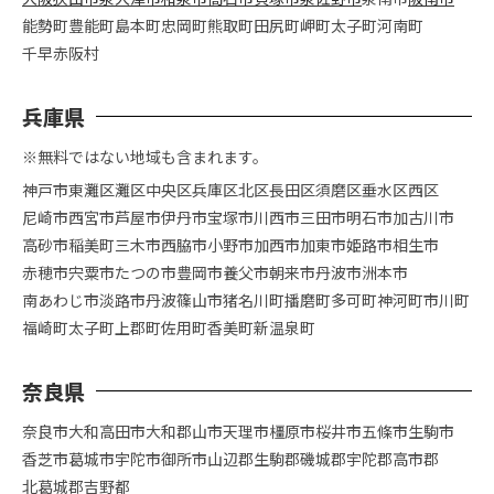
能勢町
豊能町
島本町
忠岡町
熊取町
田尻町
岬町
太子町
河南町
千早赤阪村
兵庫県
※無料ではない地域も含まれます。
神戸市
東灘区
灘区
中央区
兵庫区
北区
長田区
須磨区
垂水区
西区
尼崎市
西宮市
芦屋市
伊丹市
宝塚市
川西市
三田市
明石市
加古川市
高砂市
稲美町
三木市
西脇市
小野市
加西市
加東市
姫路市
相生市
赤穂市
宍粟市
たつの市
豊岡市
養父市
朝来市
丹波市
洲本市
南あわじ市
淡路市
丹波篠山市
猪名川町
播磨町
多可町
神河町
市川町
福崎町
太子町
上郡町
佐用町
香美町
新温泉町
奈良県
奈良市
大和高田市
大和郡山市
天理市
橿原市
桜井市
五條市
生駒市
香芝市
葛城市
宇陀市
御所市
山辺郡
生駒郡
磯城郡
宇陀郡
高市郡
北葛城郡
吉野都