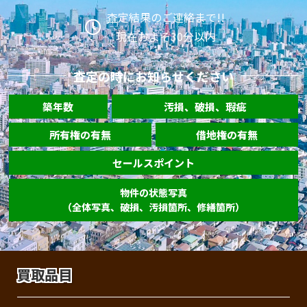
査定結果のご連絡まで!!
現在およそ30分以内
査定の時にお知らせください
築年数
汚損、破損、瑕疵
所有権の有無
借地権の有無
セールスポイント
物件の状態写真
（全体写真、破損、汚損箇所、修繕箇所）
買取品目