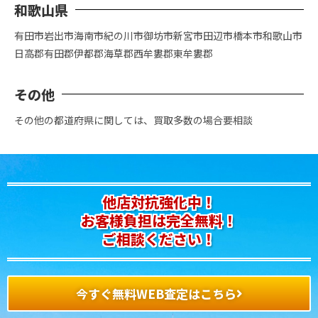
和歌山県
有田市
岩出市
海南市
紀の川市
御坊市
新宮市
田辺市
橋本市
和歌山市
日高郡
有田郡
伊都郡
海草郡
西牟婁郡
東牟婁郡
その他
その他の都道府県に関しては、買取多数の場合要相談
他店対抗強化中！
お客様負担は完全無料！
ご相談ください！
今すぐ無料WEB査定はこちら