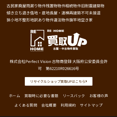
古民家
廃屋
雨漏り物件
残置物物件
相続物件
旧耐震建築物
傾き
立ち退き
借地・底地
長屋・連棟
再建築不可
未接道
狭小地
不整形地
訳あり物件
違法物件
旗竿地
空き家
株式会社Perfect Vision 古物商登録 大阪府公安委員会許
可 第62210R026616号
リサイクルショップ買取UPはこちら
ホーム
買取時に必要な書類
リースバック
お客様の声
よくある質問
会社概要
利用規約
サイトマップ