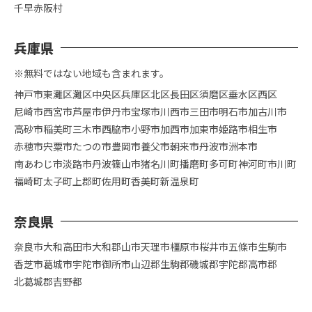
千早赤阪村
兵庫県
※無料ではない地域も含まれます。
神戸市
東灘区
灘区
中央区
兵庫区
北区
長田区
須磨区
垂水区
西区
尼崎市
西宮市
芦屋市
伊丹市
宝塚市
川西市
三田市
明石市
加古川市
高砂市
稲美町
三木市
西脇市
小野市
加西市
加東市
姫路市
相生市
赤穂市
宍粟市
たつの市
豊岡市
養父市
朝来市
丹波市
洲本市
南あわじ市
淡路市
丹波篠山市
猪名川町
播磨町
多可町
神河町
市川町
福崎町
太子町
上郡町
佐用町
香美町
新温泉町
奈良県
奈良市
大和高田市
大和郡山市
天理市
橿原市
桜井市
五條市
生駒市
香芝市
葛城市
宇陀市
御所市
山辺郡
生駒郡
磯城郡
宇陀郡
高市郡
北葛城郡
吉野都