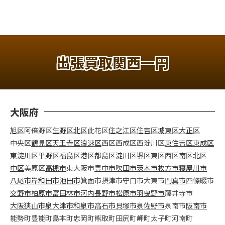
出張買取関西一円
大阪府
旭区
阿倍野区
生野区
北区
此花区
住之江区
住吉区
城東区
大正区
中央区
鶴見区
天王寺区
浪速区
西区
西成区
西淀川区
東住吉区
東成区
東淀川区
平野区
福島区
港区
都島区
淀川区
堺区
東区
西区
南区
北区
中区
美原区
高槻市
東大阪市
豊中市
吹田市
茨木市
枚方市
寝屋川市
八尾市
岸和田市
池田市
箕面市
摂津市
守口市
大東市
門真市
四條畷市
交野市
柏原市
富田林市
河内長野市
松原市
羽曳野市
藤井寺市
大阪狭山市
泉大津市
和泉市
高石市
貝塚市
泉佐野市
泉南市
阪南市
能勢町
豊能町
島本町
忠岡町
熊取町
田尻町
岬町
太子町
河南町