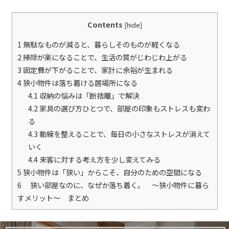
Contents
[
hide
]
1
無駄なものが減ると、暮らしそのものが軽くなる
2
掃除が楽になることで、生活の質がじわじわ上がる
3
固定費が下がることで、家計に余裕が生まれる
4
狭小物件は落ち着ける居場所になる
4.1
収納の悩みは「断捨離」で解決
4.2
家具の選び方ひとつで、部屋の印象もストレスも変わ
る
4.3
動線を整えることで、毎日の小さなストレスが消えて
いく
4.4
来客に対する考え方を少し変えてみる
5
狭小物件は「狭い」からこそ、自分のための空間になる
6
狭い部屋なのに、なぜか落ち着く。 ～狭小物件に暮ら
すメリット～ まとめ