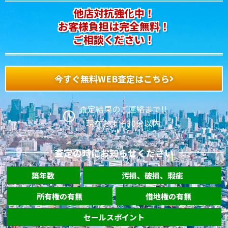
他店対抗強化中！
お客様負担は完全無料！
ご相談ください！
今すぐ無料WEB査定はこちら
査定結果のご連絡まで!!
現在およそ30分以内
査定の時にお知らせください
築年数
汚損、破損、瑕疵
所有権の有無
借地権の有無
セールスポイント