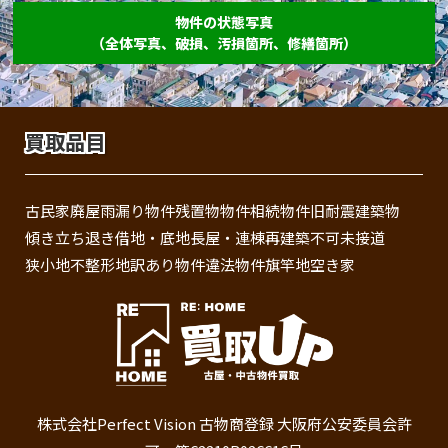
物件の状態写真
（全体写真、破損、汚損箇所、修繕箇所）
買取品目
古民家
廃屋
雨漏り物件
残置物物件
相続物件
旧耐震建築物
傾き
立ち退き
借地・底地
長屋・連棟
再建築不可
未接道
狭小地
不整形地
訳あり物件
違法物件
旗竿地
空き家
株式会社Perfect Vision 古物商登録 大阪府公安委員会許