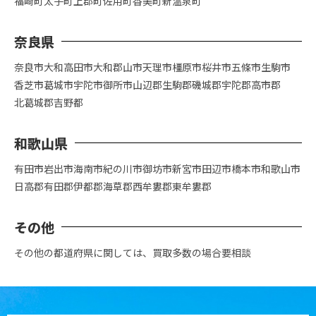
福崎町
太子町
上郡町
佐用町
香美町
新温泉町
奈良県
奈良市
大和高田市
大和郡山市
天理市
橿原市
桜井市
五條市
生駒市
香芝市
葛城市
宇陀市
御所市
山辺郡
生駒郡
磯城郡
宇陀郡
高市郡
北葛城郡
吉野都
和歌山県
有田市
岩出市
海南市
紀の川市
御坊市
新宮市
田辺市
橋本市
和歌山市
日高郡
有田郡
伊都郡
海草郡
西牟婁郡
東牟婁郡
その他
その他の都道府県に関しては、買取多数の場合要相談