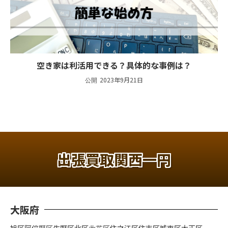
空き家は利活用できる？具体的な事例は？
2023年9月21日
出張買取関西一円
大阪府
旭区
阿倍野区
生野区
北区
此花区
住之江区
住吉区
城東区
大正区