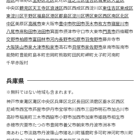
中央区
鶴見区
天王寺区
浪速区
西区
西成区
西淀川区
東住吉区
東成区
東淀川区
平野区
福島区
港区
都島区
淀川区
堺区
東区
西区
南区
北区
中区
美原区
高槻市
東大阪市
豊中市
吹田市
茨木市
枚方市
寝屋川市
八尾市
岸和田市
池田市
箕面市
摂津市
守口市
大東市
門真市
四條畷市
交野市
柏原市
富田林市
河内長野市
松原市
羽曳野市
藤井寺市
大阪狭山市
泉大津市
和泉市
高石市
貝塚市
泉佐野市
泉南市
阪南市
能勢町
豊能町
島本町
忠岡町
熊取町
田尻町
岬町
太子町
河南町
千早赤阪村
兵庫県
※無料ではない地域も含まれます。
神戸市
東灘区
灘区
中央区
兵庫区
北区
長田区
須磨区
垂水区
西区
尼崎市
西宮市
芦屋市
伊丹市
宝塚市
川西市
三田市
明石市
加古川市
高砂市
稲美町
三木市
西脇市
小野市
加西市
加東市
姫路市
相生市
赤穂市
宍粟市
たつの市
豊岡市
養父市
朝来市
丹波市
洲本市
南あわじ市
淡路市
丹波篠山市
猪名川町
播磨町
多可町
神河町
市川町